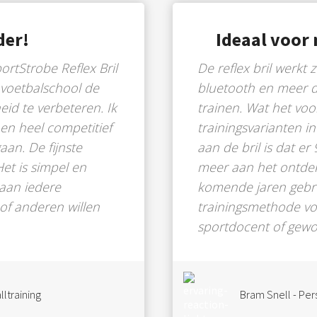
der!
Ideaal voor 
ortStrobe Reflex Bril
De reflex bril werkt 
 voetbalschool de
bluetooth en meer 
eid te verbeteren. Ik
trainen. Wat het voor
nen heel competitief
trainingsvarianten i
aan. De fijnste
aan de bril is dat er
Het is simpel en
meer aan het ontdek
l aan iedere
komende jaren gebru
 of anderen willen
trainingsmethode voo
sportdocent of gewo
ltraining
Bram Snell - Pe