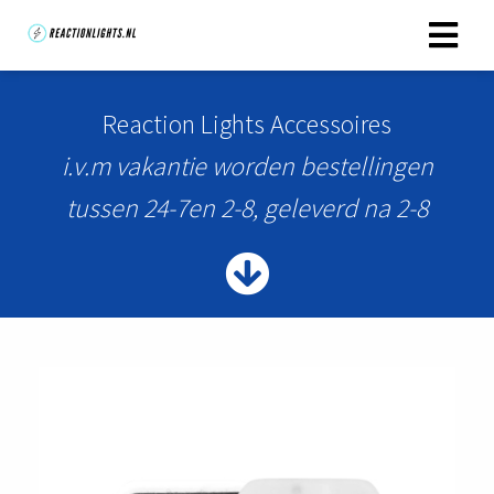
Reaction Lights Accessoires
i.v.m vakantie worden bestellingen
tussen 24-7en 2-8, geleverd na 2-8