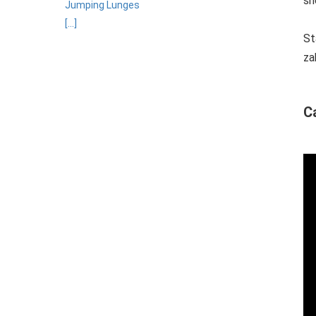
sn
Jumping Lunges
[...]
St
za
C