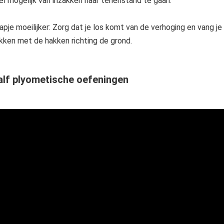
el mogelijk van inzakken naar tenenstand te gaan.
apje moeilijker: Zorg dat je los komt van de verhoging en vang je
kken met de hakken richting de grond.
alf plyometische oefeningen